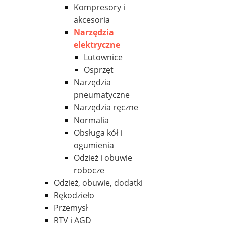
Kompresory i
akcesoria
Narzędzia
elektryczne
Lutownice
Osprzęt
Narzędzia
pneumatyczne
Narzędzia ręczne
Normalia
Obsługa kół i
ogumienia
Odzież i obuwie
robocze
Odzież, obuwie, dodatki
Rękodzieło
Przemysł
RTV i AGD