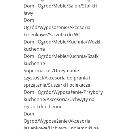
Dom i Ogród/Meble/Salon/Stoliki i
ławy
Dom i
Ogród/Wyposażenie/Akcesoria
łazienkowe/Szczotki do WC
Dom i Ogród/Meble/Kuchnia/Wózki
kuchenne
Dom i Ogród/Meble/Kuchnia/Szafki
kuchenne
Supermarket/Utrzymanie
czystości/Akcesoria do prania i
sprzątania/Suszarki i ociekacze
Dom i Ogród/Wyposażenie/Przybory
kuchenne/Akcesoria/Uchwyty na
ręczniki kuchenne
Dom i
Ogród/Wyposażenie/Akcesoria
łazienkowe/Uchwyty i pojemniki na