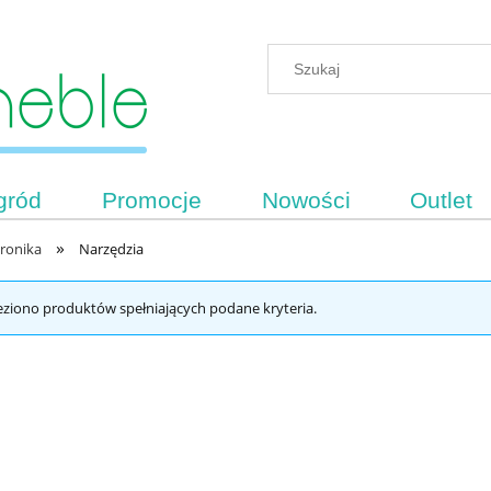
gród
Promocje
Nowości
Outlet
»
tronika
Narzędzia
eziono produktów spełniających podane kryteria.