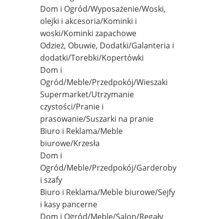
Dom i Ogród/Wyposażenie/Woski,
olejki i akcesoria/Kominki i
woski/Kominki zapachowe
Odzież, Obuwie, Dodatki/Galanteria i
dodatki/Torebki/Kopertówki
Dom i
Ogród/Meble/Przedpokój/Wieszaki
Supermarket/Utrzymanie
czystości/Pranie i
prasowanie/Suszarki na pranie
Biuro i Reklama/Meble
biurowe/Krzesła
Dom i
Ogród/Meble/Przedpokój/Garderoby
i szafy
Biuro i Reklama/Meble biurowe/Sejfy
i kasy pancerne
Dom i Ogród/Meble/Salon/Regały