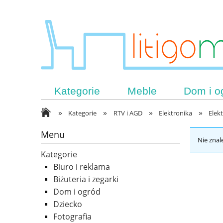
Kategorie
Meble
Dom i o
»
»
»
»
Kategorie
RTV i AGD
Elektronika
Elek
Menu
Nie znal
Kategorie
Biuro i reklama
Biżuteria i zegarki
Dom i ogród
Dziecko
Fotografia