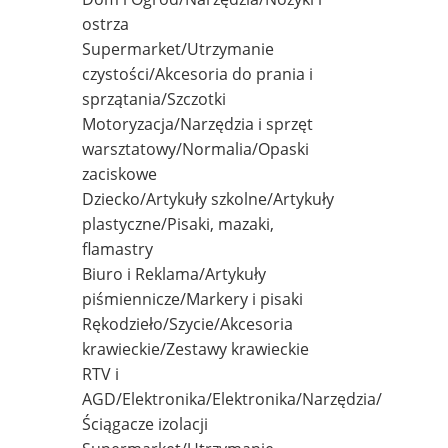
ostrza
Supermarket/Utrzymanie
czystości/Akcesoria do prania i
sprzątania/Szczotki
Motoryzacja/Narzędzia i sprzęt
warsztatowy/Normalia/Opaski
zaciskowe
Dziecko/Artykuły szkolne/Artykuły
plastyczne/Pisaki, mazaki,
flamastry
Biuro i Reklama/Artykuły
piśmiennicze/Markery i pisaki
Rękodzieło/Szycie/Akcesoria
krawieckie/Zestawy krawieckie
RTV i
AGD/Elektronika/Elektronika/Narzędzia/
Ściągacze izolacji